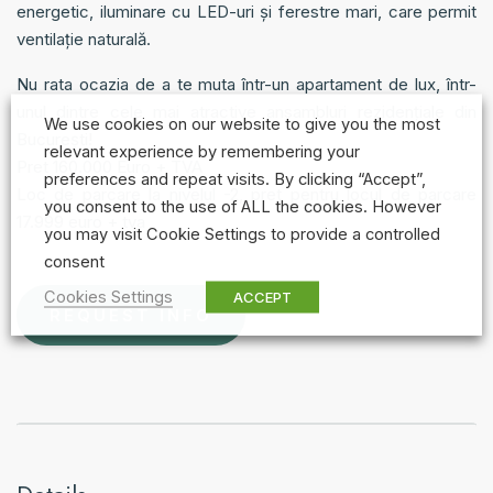
energetic, iluminare cu LED-uri și ferestre mari, care permit
ventilație naturală.
Nu rata ocazia de a te muta într-un apartament de lux, într-
unul dintre cele mai atractive ansambluri rezidențiale din
We use cookies on our website to give you the most
București!
relevant experience by remembering your
Pret 160.000 Euro + TVA
preferences and repeat visits. By clicking “Accept”,
Loc de parcare la nivelul -2, pret pentru locul de parcare
you consent to the use of ALL the cookies. However
17.999 euro + tva
you may visit Cookie Settings to provide a controlled
consent
Cookies Settings
ACCEPT
REQUEST INFO